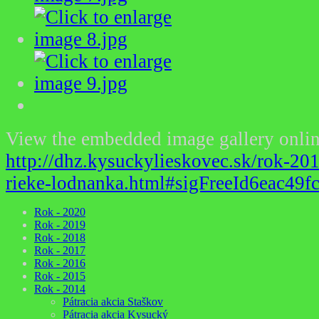
View the embedded image gallery onlin
http://dhz.kysuckylieskovec.sk/rok-20
rieke-lodnanka.html#sigFreeId6eac49f
Rok - 2020
Rok - 2019
Rok - 2018
Rok - 2017
Rok - 2016
Rok - 2015
Rok - 2014
Pátracia akcia Staškov
Pátracia akcia Kysucký