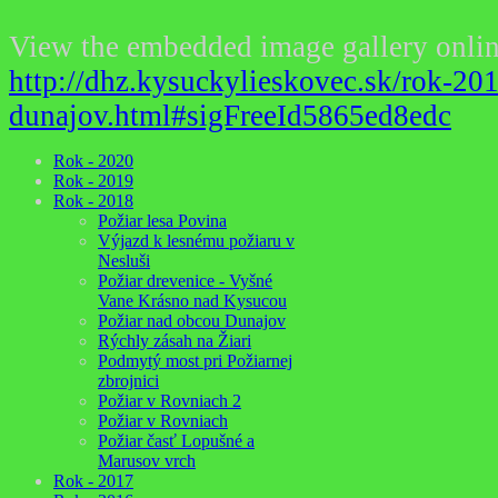
View the embedded image gallery onlin
http://dhz.kysuckylieskovec.sk/rok-20
dunajov.html#sigFreeId5865ed8edc
Rok - 2020
Rok - 2019
Rok - 2018
Požiar lesa Povina
Výjazd k lesnému požiaru v
Nesluši
Požiar drevenice - Vyšné
Vane Krásno nad Kysucou
Požiar nad obcou Dunajov
Rýchly zásah na Žiari
Podmytý most pri Požiarnej
zbrojnici
Požiar v Rovniach 2
Požiar v Rovniach
Požiar časť Lopušné a
Marusov vrch
Rok - 2017