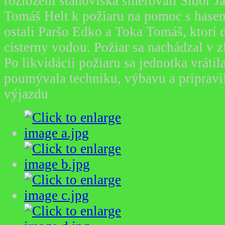
rozložení stanoviska smerovali Sidor Já
Tomáš Helt k požiaru na pomoc s hase
ostali Paršo Edko a Toka Tomáš, ktorí 
cisterny vodou. Požiar sa nachádzal v 
Po likvidácii požiaru sa jednotka vrátil
poumývala techniku, výbavu a pripravi
výjazdu