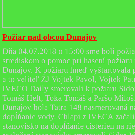
Požiar nad obcou Dunajov
Dňa 04.07.2018 o 15:00 sme boli poži
strediskom o pomoc pri hasení požiaru
Dunajov. K požiaru hneď vyštartovala 
a to veliteľ ZJ Vojtek Pavol, Vojtek Pa
IVECO Daily smerovali k požiaru Sidor
Tomáš Helt, Toka Tomáš a Paršo Miloš.
Dunajov bola Tatra 148 nasmerovaná n
dopĺňanie vody. Chlapi z IVECA začali
stanovisko na dopĺňanie cisterie
n na ri